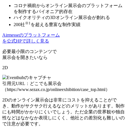
コロナ禍前からオンライン展示会のプラットフォーム
を制作する
パイオニア的存在
ハイクオリティの3D
オンライン展示会が創れる
※1
200社
を超える
豊富な制作実績
Airmesseのプラットフォーム
を公式HPで詳しく見る
必要最小限のコンテンツで
展示会を開きたいなら
2D
引用元URL：どこでも展示会
（https://www.sezax.co.jp/onlineexhibition/case_top.html）
2Dのオンライン展示会は非常にコストを抑えることがで
き、動作がサクサク行えるなどのメリットがあります。制作
にも時間がかかりにくいでしょう。ただ企業の世界観や独自
性などはなかなか表現しにくく、他社との差別化も難しいの
で注意が必要です。