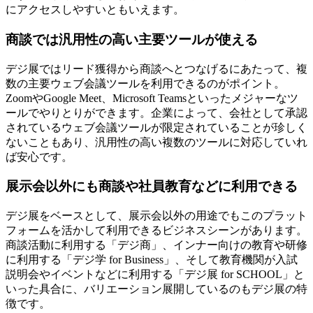
にアクセスしやすい
ともいえます。
商談では汎用性の高い主要ツールが使える
デジ展ではリード獲得から商談へとつなげるにあたって、複
数の主要ウェブ会議ツールを利用できるのがポイント。
ZoomやGoogle Meet、Microsoft Teamsといったメジャーなツ
ールでやりとりができます。
企業によって、会社として承認
されているウェブ会議ツールが限定されていることが珍しく
ないこともあり、汎用性の高い複数のツールに対応していれ
ば安心です。
展示会以外にも商談や社員教育などに利用できる
デジ展をベースとして、展示会以外の用途でもこのプラット
フォームを活かして利用できるビジネスシーンがあります。
商談活動に利用する「デジ商」、インナー向けの教育や研修
に利用する「デジ学 for Business」、そして教育機関が入試
説明会やイベントなどに利用する「デジ展 for SCHOOL」
と
いった具合に、バリエーション展開しているのもデジ展の特
徴です。