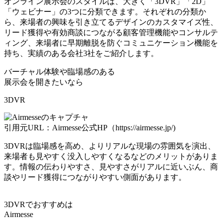
オンライン展示会のスタイルは、大きく「3DVR」「2D」
「ウェビナー」の3つに分類できます。それぞれの分類か
ら、
来場者の興味を引き立てるデザインのカスタマイズ性、
リード獲得や有効商談につながる顧客管理機能やコンサルテ
ィング、来場者に早期離脱を防ぐコミュニケーション機能を
持ち、実績のある会社3社
をご紹介します。
バーチャル体験や臨場感のある
展示会を開きたいなら
3DVR
引用元URL：Airmesse公式HP（https://airmesse.jp/)
3DVRは臨場感を高め、よりリアルな現場の雰囲気を演出、
来場者も見やすく没入しやすくなるなどのメリットがありま
す。情報の伝わりやすさ、見やすさがリアルに近いぶん、商
談やリード獲得につながりやすい側面があります。
3DVRでおすすめは
Airmesse