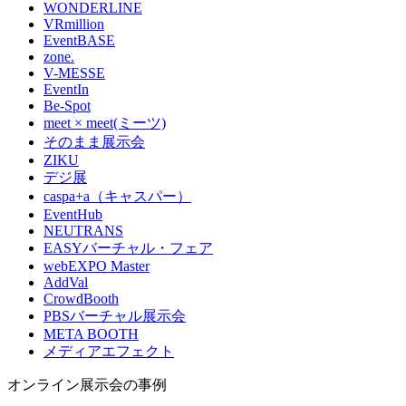
WONDERLINE
VRmillion
EventBASE
zone.
V-MESSE
EventIn
Be-Spot
meet × meet(ミーツ)
そのまま展示会
ZIKU
デジ展
caspa+a（キャスパー）
EventHub
NEUTRANS
EASYバーチャル・フェア
webEXPO Master
AddVal
CrowdBooth
PBSバーチャル展示会
META BOOTH
メディアエフェクト
オンライン展示会の事例