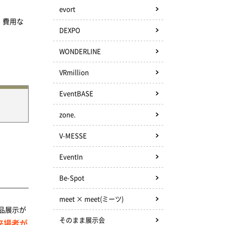
evort
、費用な
DEXPO
WONDERLINE
VRmillion
EventBASE
zone.
V-MESSE
EventIn
Be-Spot
meet × meet(ミーツ)
品展示が
そのまま展示会
来場者が