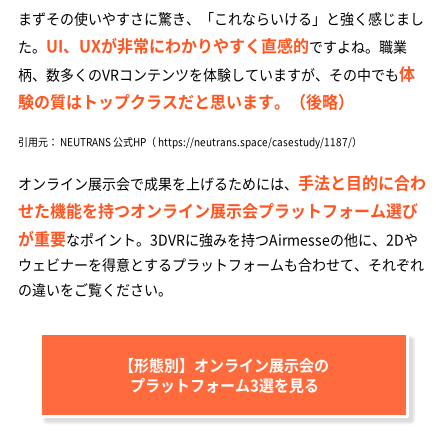
まずその使いやすさに驚き、「これならいける」と強く感じまし
UI、UXが非常にわかりやすく直感的
た。
ですよね。職業
体
柄、数多くのVRコンテンツを体験していますが、その中でも
験の質はトップクラスだと思います。（後略）
引用元： NEUTRANS 公式HP（ https://neutrans.space/casestudy/1187/）
手法と目的に合わ
オンライン展示会で成果を上げるためには、
せた機能を持つオンライン展示会プラットフォーム選び
が重要
なポイント。3DVRに強みを持つAirmesseの他に、2Dや
ウェビナーを得意とするプラットフォームも合わせて、それぞれ
の違いをご覧ください。
【形態別】オンライン展示会の
プラットフォーム3選を見る